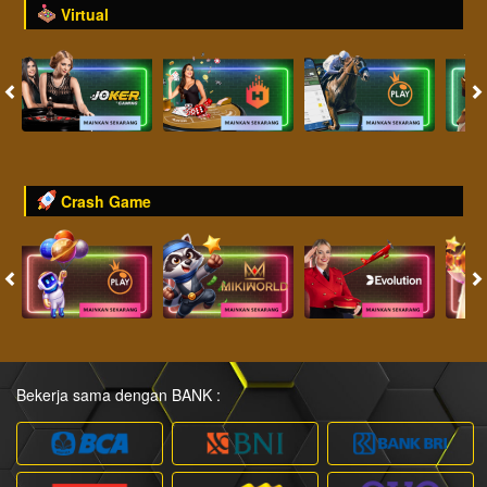
Virtual
Crash Game
Bekerja sama dengan BANK :