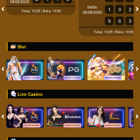
08/08/2026
Sabtu
1
0
2
Tutup: 13:25 | Buka: 13:50
08/08/2026
9
6
3
Tutup: 13:25 | Buka: 13:50
Slot
Live Casino