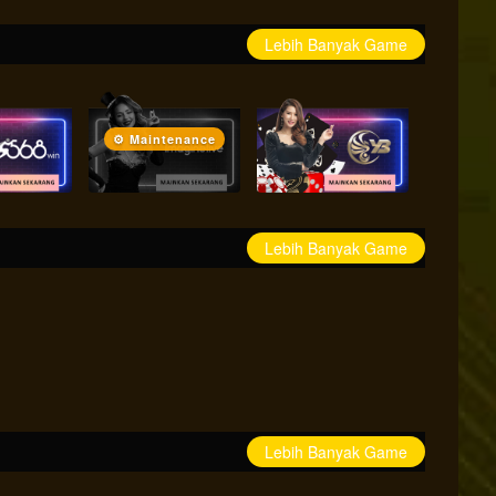
Lebih Banyak Game
⚙ Maintenance
Lebih Banyak Game
Lebih Banyak Game