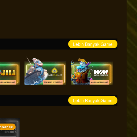
Lebih Banyak Game
Lebih Banyak Game
tenance