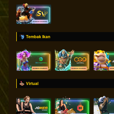
Tembak Ikan
Virtual