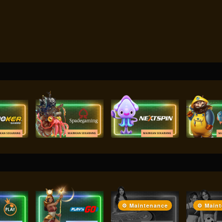
⚙ Maintenance
⚙ Main