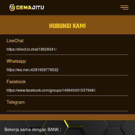
HUBUNGI KAMI
LiveChat
https://direct.lc.chat/18628341/
Whatsapp
https://wa.me/+6281959779532
Facebook
https://www.facebook.com/groups/1496404315379481
Telegram
Bekerja sama dengan BANK :