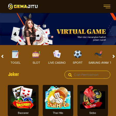
TOGEL
SLOT
LIVE CASINO
SPORT
SABUNG AYAM
TEM
Joker
Baccarat
Thai Hilo
Sicbo