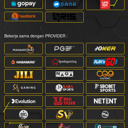
Bekerja sama dengan PROVIDER :